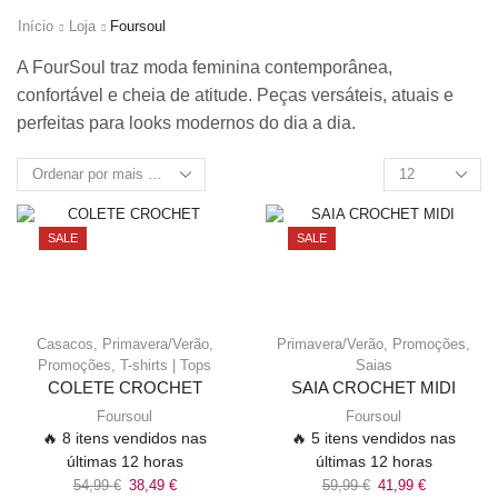
Início
Loja
Foursoul
A FourSoul traz moda feminina contemporânea,
confortável e cheia de atitude. Peças versáteis, atuais e
perfeitas para looks modernos do dia a dia.
SALE
SALE
Casacos
,
Primavera/Verão
,
Primavera/Verão
,
Promoções
,
Promoções
,
T-shirts | Tops
Saias
COLETE CROCHET
SAIA CROCHET MIDI
Foursoul
Foursoul
🔥 8 itens vendidos nas
🔥 5 itens vendidos nas
últimas 12 horas
últimas 12 horas
54,99
€
38,49
€
59,99
€
41,99
€