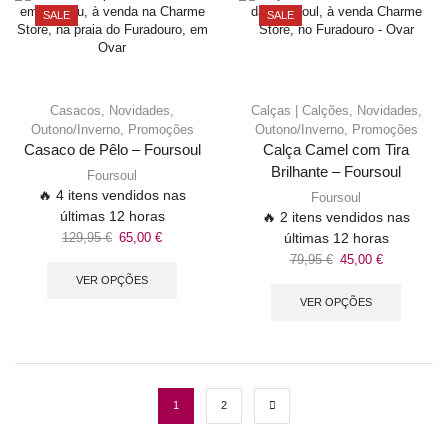
SALE
SALE
Casacos
,
Novidades
,
Calças | Calções
,
Novidades
,
Outono/Inverno
,
Promoções
Outono/Inverno
,
Promoções
Casaco de Pêlo – Foursoul
Calça Camel com Tira
Brilhante – Foursoul
Foursoul
🔥 4 itens vendidos nas
Foursoul
últimas 12 horas
🔥 2 itens vendidos nas
129,95
€
65,00
€
últimas 12 horas
79,95
€
45,00
€
VER OPÇÕES
VER OPÇÕES
1
2