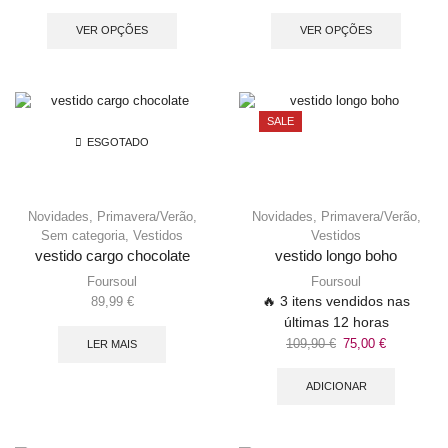
VER OPÇÕES
VER OPÇÕES
SALE
ESGOTADO
Novidades
,
Primavera/Verão
,
Novidades
,
Primavera/Verão
,
Sem categoria
,
Vestidos
Vestidos
vestido cargo chocolate
vestido longo boho
Foursoul
Foursoul
🔥 3 itens vendidos nas
89,99
€
últimas 12 horas
109,90
€
75,00
€
LER MAIS
ADICIONAR