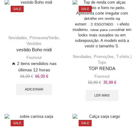
SALE
SALE
ESGOTADO
Novidades
,
Primavera/Verão
,
Vestidos
vestido Boho midi
Novidades
,
Promoções
,
T-shirts |
Foursoul
Tops
🔥 2 itens vendidos nas
TOP RENDA
últimas 12 horas
94,99
€
66,00
€
Foursoul
59,99
€
35,99
€
ADICIONAR
LER MAIS
SALE
SALE