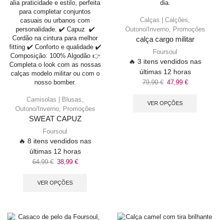
Calças | Calções
,
Outono/Inverno
,
Promoções
calça cargo militar
Foursoul
🔥 3 itens vendidos nas
últimas 12 horas
79,90
€
47,99
€
Camisolas | Blusas
,
VER OPÇÕES
Outono/Inverno
,
Promoções
SWEAT CAPUZ
Foursoul
🔥 8 itens vendidos nas
últimas 12 horas
64,99
€
38,99
€
VER OPÇÕES