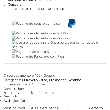
Adicionar à Lista de Desejos
Comparar
CHECKOUT
SEGURO
GARANTIDO
O seu pagamento é
100% Seguro
Categorias:
Primavera/Verão
,
Promoções
,
Vestidos
Entrega estimada:
4 - 7 dias
Compartilhar:
Descrição
Avaliações (0)
Vestido midi
A saia em renda
✨
Perfeito