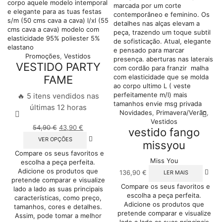
Promoções
,
Vestidos
VESTIDO PARTY
FAME
🔥 5 itens vendidos nas
últimas 12 horas
Novidades
,
Primavera/Verão
,
Vestidos
O
O
54,90
€
43,90
€
vestido fango
preço
preço
This
VER OPÇÕES
missyou
original
atual
product
Compare os seus favoritos e
era:
é:
has
Miss You
escolha a peça perfeita.
54,90 €.
43,90 €.
multiple
Adicione os produtos que
variants.
136,90
€
LER MAIS
pretende comparar e visualize
The
Compare os seus favoritos e
lado a lado as suas principais
options
escolha a peça perfeita.
características, como preço,
may
Adicione os produtos que
tamanhos, cores e detalhes.
be
pretende comparar e visualize
Assim, pode tomar a melhor
chosen