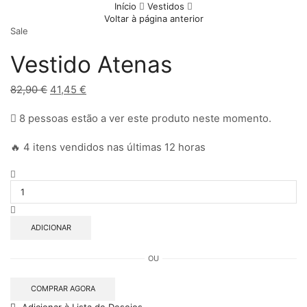
Início
Vestidos
Voltar à página anterior
Sale
Vestido Atenas
O
O
82,90
€
41,45
€
preço
preço
8 pessoas estão a ver este produto neste momento.
original
atual
era:
é:
🔥 4 itens vendidos nas últimas 12 horas
82,90 €.
41,45 €.
Quantidade
de
Vestido
Atenas
ADICIONAR
OU
COMPRAR AGORA