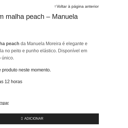
Voltar à página anterior
em malha peach – Manuela
lha peach
da Manuela Moreira é elegante e
la no peito e punho elástico. Disponível em
 único.
e produto neste momento.
as 12 horas
impar
ADICIONAR