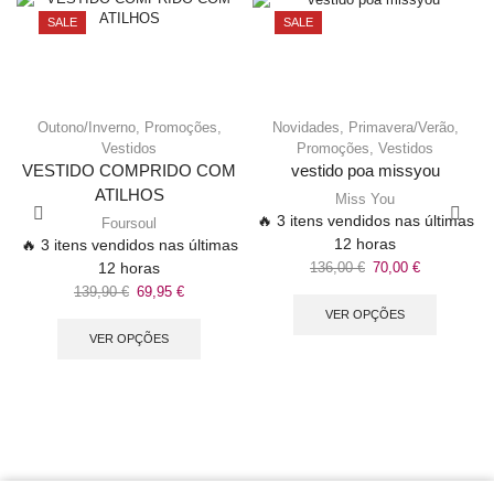
SALE
SALE
Outono/Inverno
,
Promoções
,
Novidades
,
Primavera/Verão
,
Vestidos
Promoções
,
Vestidos
VESTIDO COMPRIDO COM
vestido poa missyou
ATILHOS
Miss You
🔥 3 itens vendidos nas últimas
Foursoul
12 horas
🔥 3 itens vendidos nas últimas
12 horas
136,00
€
70,00
€
139,90
€
69,95
€
VER OPÇÕES
VER OPÇÕES