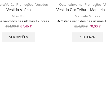
era/Verão
,
Promoções
,
Vestidos
Outono/Inverno
,
Promoções
,
V
Vestido Vitória
Vestido Cor Telha – Manuela
Miss You
Manuela Moreira
ens vendidos nas últimas 12 horas
🔥 2 itens vendidos nas últimas 
134,90
€
67,45
€
114,80
€
70,00
€
VER OPÇÕES
ADICIONAR