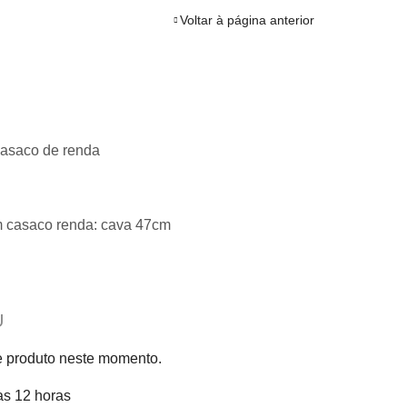
Voltar à página anterior
casaco de renda
cm casaco renda: cava 47cm
U
e produto neste momento.
as 12 horas