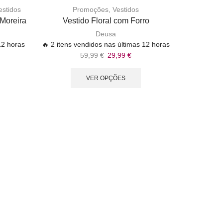
estidos
Promoções
,
Vestidos
 Moreira
Vestido Floral com Forro
Deusa
12 horas
🔥 2 itens vendidos nas últimas 12 horas
59,99
€
29,99
€
VER OPÇÕES
Primavera
ve
🔥 6 itens 