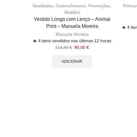
Novidades
,
Outono/Inverno
,
Promoções
,
Primav
Vestidos
Vestido Longo com Lenço – Animal
Print – Manuela Moreira
🔥 4 it
Manuela Moreira
🔥 4 itens vendidos nas últimas 12 horas
114,80
€
90,00
€
ADICIONAR