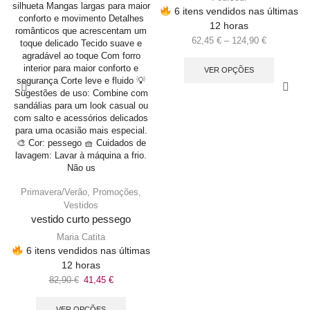
6 itens vendidos nas últimas
12 horas
62,45
€
–
124,90
€
VER OPÇÕES
Primavera/Verão
,
Promoções
,
Vestidos
vestido curto pessego
Maria Catita
6 itens vendidos nas últimas
12 horas
82,90
€
41,45
€
VER OPÇÕES