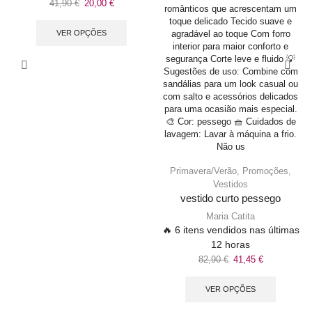
41,90
€
20,00
€
VER OPÇÕES
Primavera/Verão
,
Promoções
,
Vestidos
vestido curto pessego
Maria Catita
🔥 6 itens vendidos nas últimas
12 horas
82,90
€
41,45
€
VER OPÇÕES